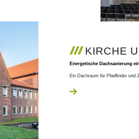
KIRCHE 
Energetische Dachsanierung e
Ein Dachraum für Pfadfinder und 
HE